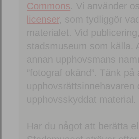
Commons
. Vi använder o
licenser
, som tydliggör va
materialet. Vid publicerin
stadsmuseum som källa. An
annan upphovsmans namn o
”fotograf okänd”. Tänk på a
upphovsrättsinnehavaren 
upphovsskyddat material.
Har du något att berätta e