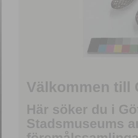
1
/
15
Välkommen till 
Här söker du i G
Stadsmuseums ark
föremålssamlinga