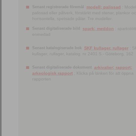
Senast registrerade föremål
modell; palissad
; Model
palissad eller pålverk, förstärkt med stenar, plankor o
horisontella, spetsade pålar. Tre modeller.
Senast digitaliserade bild
spark; meddon
; sparkstött
enmedad
Senast katalogiserade bok
SKF kullager, rullager
; S
kullager, rullager, katalog. nr 2401 S.- Göteborg, 162
Senast digitaliserade dokument
arkivalier; rapport;
arkeologisk rapport
; Klicka på länken för att öppna
rapporten