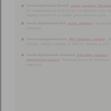
Senast registrerade föremål
släde; meddon; åksläd
trä; kupémodell med två dörrar; två sittplatser inuti; en
ståplats framtill och en baktill; grönmålad med gula ...
Senast digitaliserade bild
spark; meddon
; sparkstött
enmedad
Senast katalogiserade bok
SKF kullager, rullager
; S
kullager, rullager, katalog. nr 2401 S.- Göteborg, 162
Senast digitaliserade dokument
arkivalier; rapport;
arkeologisk rapport
; Klicka på länken för att öppna
rapporten