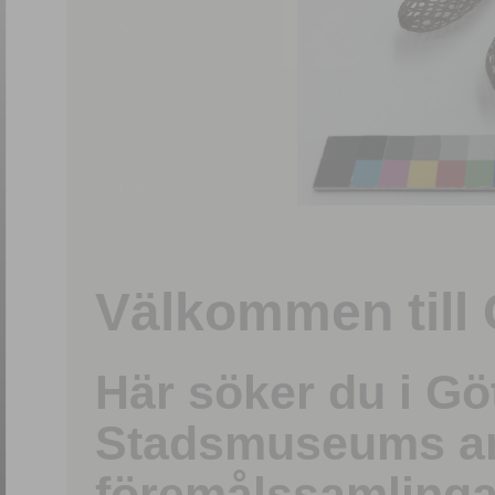
1
/
15
Välkommen till 
Här söker du i G
Stadsmuseums ark
föremålssamlinga