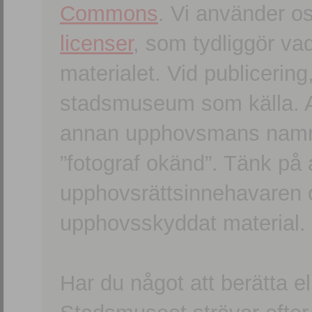
Commons
. Vi använder o
licenser
, som tydliggör va
materialet. Vid publicerin
stadsmuseum som källa. An
annan upphovsmans namn o
”fotograf okänd”. Tänk på a
upphovsrättsinnehavaren 
upphovsskyddat material.
Har du något att berätta e