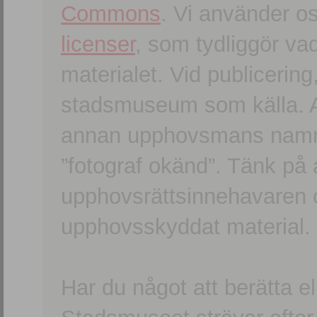
Commons
. Vi använder o
licenser
, som tydliggör va
materialet. Vid publicerin
stadsmuseum som källa. An
annan upphovsmans namn o
”fotograf okänd”. Tänk på a
upphovsrättsinnehavaren 
upphovsskyddat material.
Har du något att berätta e