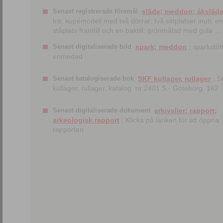
Senast registrerade föremål
släde; meddon; åksläd
trä; kupémodell med två dörrar; två sittplatser inuti; en
ståplats framtill och en baktill; grönmålad med gula ...
Senast digitaliserade bild
spark; meddon
; sparkstött
enmedad
Senast katalogiserade bok
SKF kullager, rullager
; S
kullager, rullager, katalog. nr 2401 S.- Göteborg, 162
Senast digitaliserade dokument
arkivalier; rapport;
arkeologisk rapport
; Klicka på länken för att öppna
rapporten