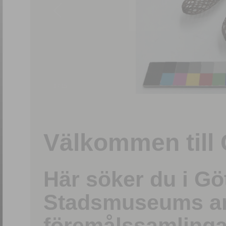
1
/
15
Välkommen till 
Här söker du i G
Stadsmuseums ark
föremålssamlinga