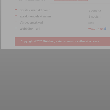
Språk - svenskt namn
Svenska
språk - engelskt namn
Swedish
Värde, språkkod
swe
Webblänk - url
www.kb.se
Copyright ©2026 Göteborgs stadsmuseum •
<Guest access>