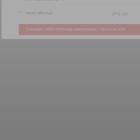
Värde, filformat
jpeg; jpg
Copyright ©2026 Göteborgs stadsmuseum •
<Guest access>