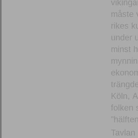
vikinga
måste v
rikes k
under u
minst 
mynning
ekonomi
trängde
Köln, 
folken 
”hälfte
Tavlan 