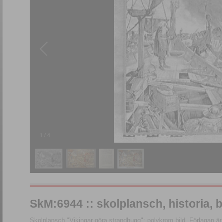
1
/
4
SkM:6944 :: skolplansch, historia, b
Skolplansch "Vikingar göra strandhugg"; polykrom bild. Förlagan är tr