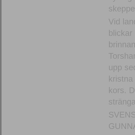
skeppe
Vid lan
blickar
brinnan
Torsham
upp se
kristna 
kors. D
stränga
SVENS
GUNNA