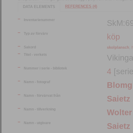
REFERENCES (4)
DATA ELEMENTS
Inventarienummer
SkM:6
Typ av förvärv
köp
Sakord
skolplansch
;
h
Titel - verkets
Viking
Nummer i serie - bibliotek
4
[seri
Namn - fotograf
Blomgr
Namn - förvärvat från
Saietz
Namn - tillverkning
Wolter
Namn - utgivare
Saietz