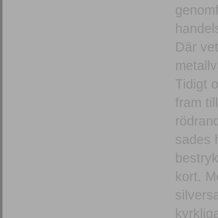
genomf
handel
Där vet
metallv
Tidigt
fram ti
rödran
sades h
bestryk
kort. M
silvers
kyrklig