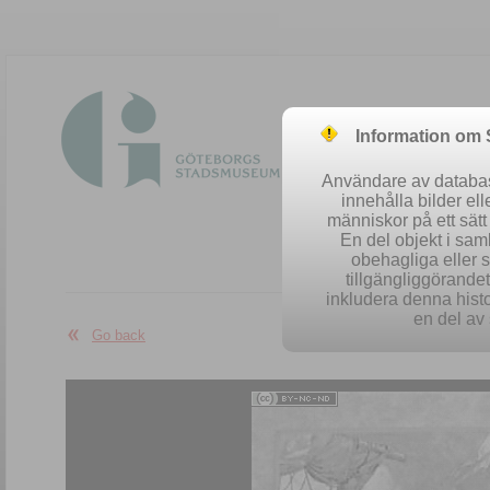
Information om
Användare av database
innehålla bilder el
människor på ett sät
En del objekt i sa
obehagliga eller 
Easy se
tillgängliggörandet 
inkludera denna histo
en del av 
Go back