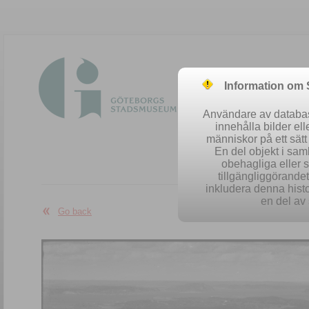
Information om
Användare av database
innehålla bilder el
människor på ett sät
En del objekt i sa
obehagliga eller 
Easy se
tillgängliggörandet 
inkludera denna histo
en del av 
Go back