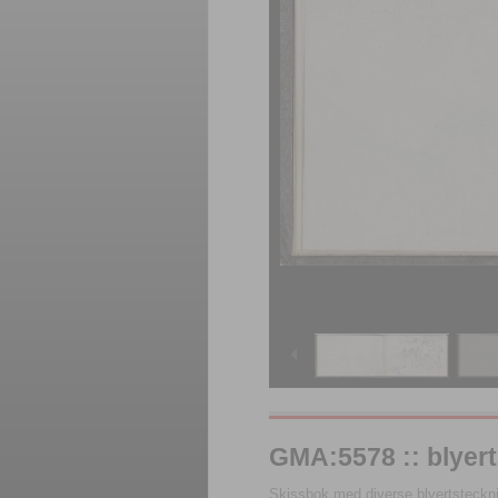
GMA:5578 :: blyert
Skissbok med diverse blyertstecknin