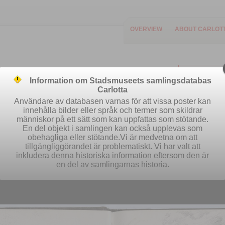
OVERVIEW
ABOUT CARLOT
Information om Stadsmuseets samlingsdatabas
Carlotta
Användare av databasen varnas för att vissa poster kan
innehålla bilder eller språk och termer som skildrar
människor på ett sätt som kan uppfattas som stötande.
Easy search
Advanced search
Se
En del objekt i samlingen kan också upplevas som
obehagliga eller stötande.Vi är medvetna om att
tillgängliggörandet är problematiskt. Vi har valt att
inkludera denna historiska information eftersom den är
en del av samlingarnas historia.