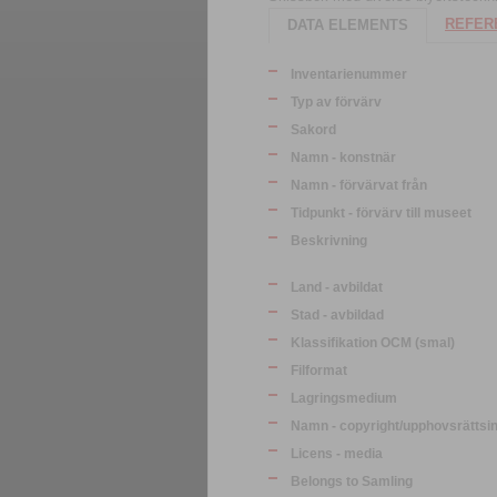
REFERE
DATA ELEMENTS
Inventarienummer
Typ av förvärv
Sakord
Namn - konstnär
Namn - förvärvat från
Tidpunkt - förvärv till museet
Beskrivning
Land - avbildat
Stad - avbildad
Klassifikation OCM (smal)
Filformat
Lagringsmedium
Namn - copyright/upphovsrättsi
Licens - media
Belongs to Samling