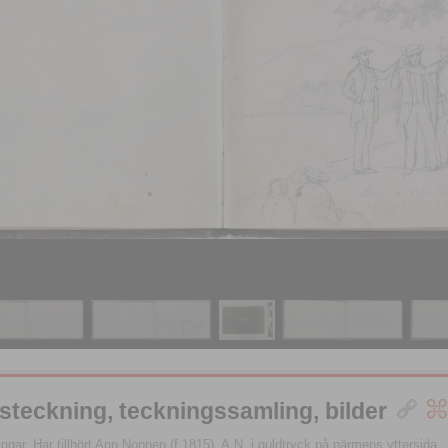
steckning, teckningssamling, bilder
gar. Har tillhört Ann Nonnen (f.1815). A.N. i guldtryck på pärmens yttersida.