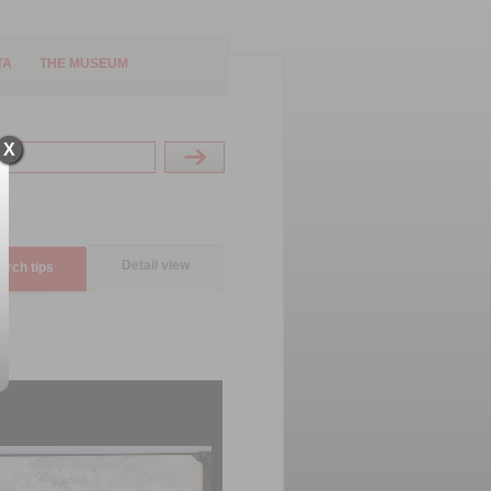
TA
THE MUSEUM
X
Detail view
arch tips